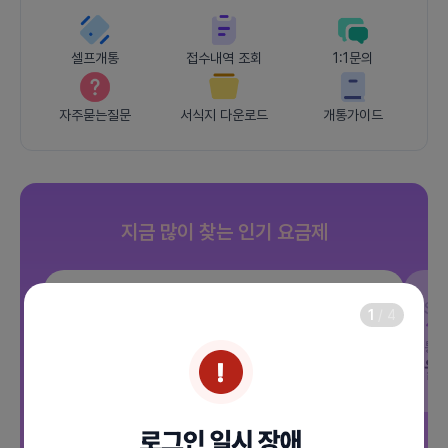
셀프개통
접수내역 조회
1:1문의
자주묻는질문
서식지 다운로드
개통가이드
지금 많이 찾는 인기 요금제
SKT
JOY 500분 30GB
SK
1
/
4
데이터
30GB
통화 500분
문자 100건
통화
월 12,100원
월
/ 평생할인
전체보기