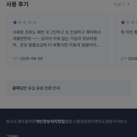
사용 후기
더보기
사용량 조회도 매번 로그인하고 또 인증하고 해야해서
뭐 이런 
개불편한데 ㅡㅡ 심지어 이제 없는 가입자 정보라함
하.. 온갖 알뜰요금제 다 써뵛지만 이렇게 질떨어지고
불편한데는 처음.. 데이터도 통화도 제공량이 왤케 빨
리 닳는지 ㅡㅡ
박**
2026-08-09
김**
2026
공지
일반 유심 유료 전환 안내
회사소개
이용약관
개인정보처리방침
불법스팸대응센터
명의도용방지서비스
고객센터