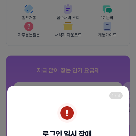
셀프개통
접수내역 조회
1:1문의
자주묻는질문
서식지 다운로드
개통가이드
지금 많이 찾는 인기 요금제
SKT
JOY 500분 30GB
SK
1
/
4
데이터
30GB
통화 500분
문자 100건
통화
월 12,100원
월
/ 평생할인
전체보기