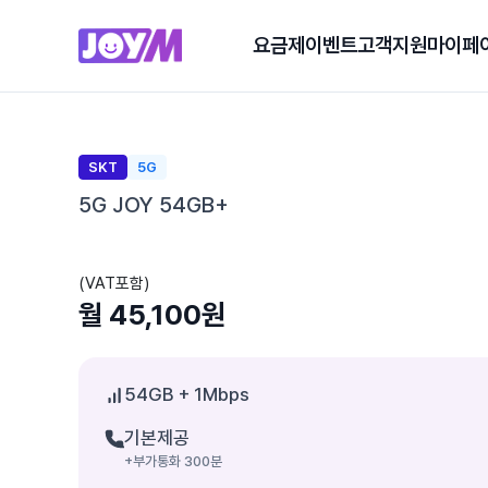
요금제
이벤트
고객지원
마이페
SKT
5G
5G JOY 54GB+
(VAT포함)
월 45,100원
54GB
+ 1Mbps
기본제공
+부가통화 300분