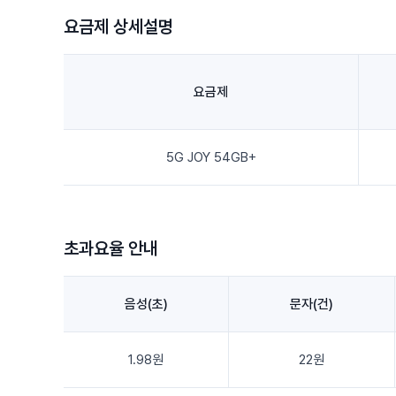
요금제 상세설명
요금제
5G JOY 54GB+
초과요율 안내
음성(초)
문자(건)
1.98원
22원