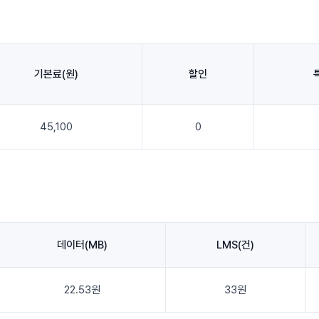
기본료(원)
할인
45,100
0
데이터(MB)
LMS(건)
22.53원
33원