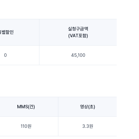
실청구금액
특별할인
(VAT포함)
0
45,100
MMS(건)
영상(초)
110원
3.3원