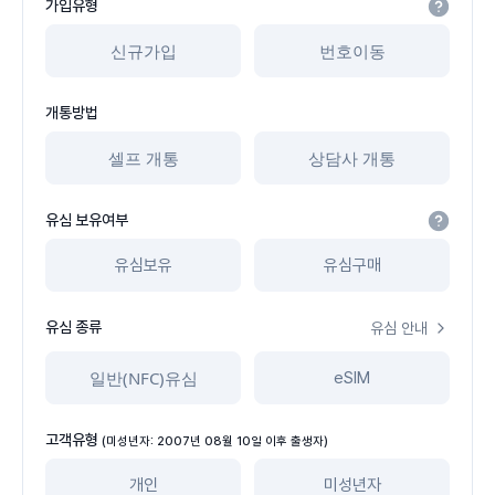
가입유형
신규가입
번호이동
개통방법
셀프 개통
상담사 개통
유심 보유여부
유심보유
유심구매
유심 종류
유심 안내
일반(NFC)유심
eSIM
고객유형
(미성년자: 2007년 08월 10일 이후 출생자)
개인
미성년자