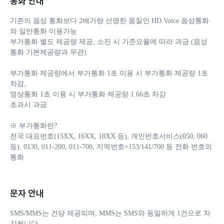
통화 안내
기존의 음성 통화보다 2배가량 선명한 품질인 HD Voice 음성통화
와 일반통화 이용가능

부가통화 별도 제공량 제공, 소진 시 기준요율에 따라 과금 (음성
통화 기본제공량과 무관)

부가통화 제공량에서 부가통화 1초 이용 시 부가통화 제공량 1초 
차감, 

영상통화 1초 이용 시 부가통화 제공량 1.66초 차감

초과시 과금

※ 부가통화란?

전국 대표번호(15XX, 16XX, 18XX 등), 개인번호서비스(050, 060 
등), 0130, 011-200, 011-700, 지역번호+153/141/700 등 전화 번호의 
통화
문자 안내
SMS/MMS는 건당 제공되며, MMS는 SMS와 동일하게 1건으로 차
감됩니다. 
