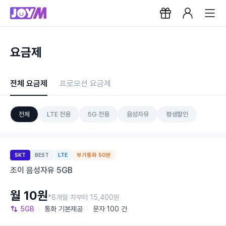
요금제
전체 요금제
프로모션 요금제
전체
LTE 전용
5G 전용
음성자유
평생할인
SKT
BEST
LTE
부가통화 50분
조이 음성자유 5GB
월 10원
*8개월 차부터 15,400원
5GB
통화
기본제공
문자
100 건