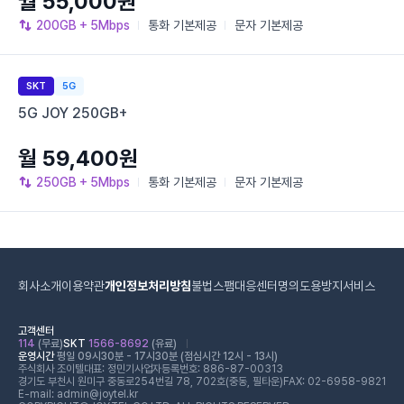
월 55,000원
200GB
+ 5Mbps
통화
기본제공
문자
기본제공
SKT
5G
5G JOY 250GB+
월 59,400원
250GB
+ 5Mbps
통화
기본제공
문자
기본제공
회사소개
이용약관
개인정보처리방침
불법스팸대응센터
명의도용방지서비스
고객센터
114
(무료)
SKT
1566-8692
(유료)
운영시간
평일 09시30분 - 17시30분 (점심시간 12시 - 13시)
주식회사 조이텔
대표: 정민기
사업자등록번호: 886-87-00313
경기도 부천시 원미구 중동로254번길 78, 702호(중동, 필타운)
FAX: 02-6958-9821
E-mail: admin@joytel.kr