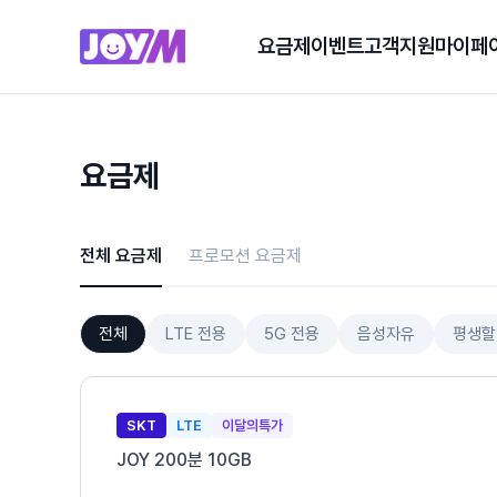
요금제
이벤트
고객지원
마이페
요금제
전체 요금제
프로모션 요금제
전체
LTE 전용
5G 전용
음성자유
평생할
SKT
LTE
이달의특가
JOY 200분 10GB