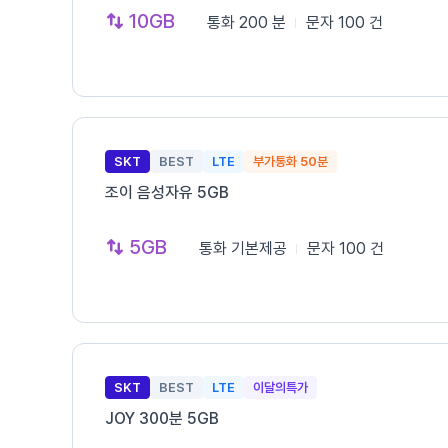
10GB
통화
200 분
문자
100 건
SKT
BEST
LTE
부가통화 50분
조이 음성자유 5GB
5GB
통화
기본제공
문자
100 건
SKT
BEST
LTE
이달의특가
JOY 300분 5GB