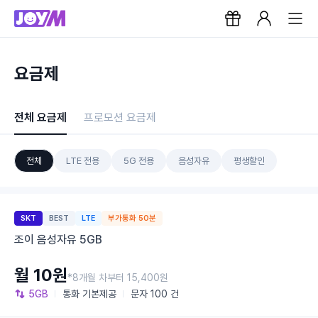
요금제
전체 요금제
프로모션 요금제
전체
LTE 전용
5G 전용
음성자유
평생할인
SKT
BEST
LTE
부가통화 50분
조이 음성자유 5GB
월 10원
*8개월 차부터 15,400원
5GB
통화
기본제공
문자
100 건