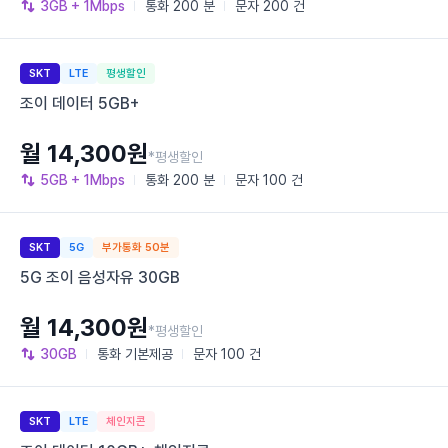
3GB
+ 1Mbps
통화
200 분
문자
200 건
SKT
LTE
평생할인
조이 데이터 5GB+
월 14,300원
*평생할인
5GB
+ 1Mbps
통화
200 분
문자
100 건
SKT
5G
부가통화 50분
5G 조이 음성자유 30GB
월 14,300원
*평생할인
30GB
통화
기본제공
문자
100 건
SKT
LTE
체인지콘