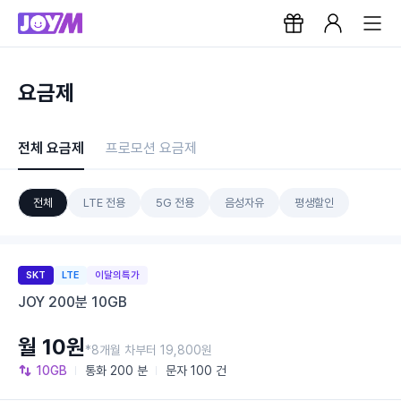
요금제
전체 요금제
프로모션 요금제
전체
LTE 전용
5G 전용
음성자유
평생할인
SKT
LTE
이달의특가
JOY 200분 10GB
월 10원
*8개월 차부터 19,800원
10GB
통화
200 분
문자
100 건