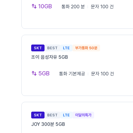
10GB
통화
200 분
문자
100 건
SKT
BEST
LTE
부가통화 50분
조이 음성자유 5GB
5GB
통화
기본제공
문자
100 건
SKT
BEST
LTE
이달의특가
JOY 300분 5GB