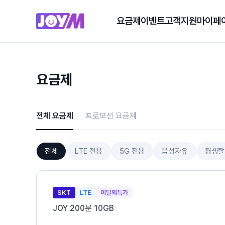
요금제
이벤트
고객지원
마이페
요금제
전체 요금제
프로모션 요금제
전체
LTE 전용
5G 전용
음성자유
평생할
SKT
LTE
이달의특가
JOY 200분 10GB