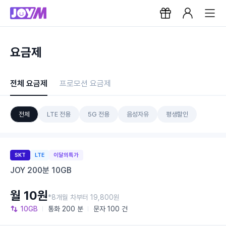
요금제
전체 요금제
프로모션 요금제
전체
LTE 전용
5G 전용
음성자유
평생할인
SKT
LTE
이달의특가
JOY 200분 10GB
월 10원
*8개월 차부터 19,800원
10GB
통화
200 분
문자
100 건