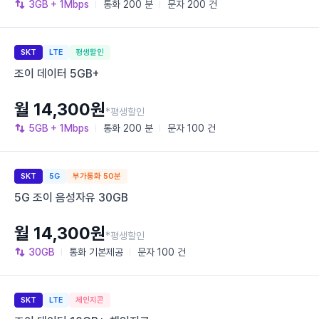
3GB
+ 1Mbps
통화
200 분
문자
200 건
SKT
LTE
평생할인
조이 데이터 5GB+
월 14,300원
*평생할인
5GB
+ 1Mbps
통화
200 분
문자
100 건
SKT
5G
부가통화 50분
5G 조이 음성자유 30GB
월 14,300원
*평생할인
30GB
통화
기본제공
문자
100 건
SKT
LTE
체인지콘