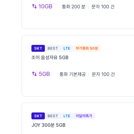
10GB
통화
200 분
문자
100 건
SKT
BEST
LTE
부가통화 50분
조이 음성자유 5GB
5GB
통화
기본제공
문자
100 건
SKT
BEST
LTE
이달의특가
JOY 300분 5GB