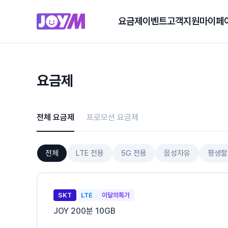
요금제
이벤트
고객지원
마이페
요금제
전체 요금제
프로모션 요금제
전체
LTE 전용
5G 전용
음성자유
평생할
SKT
LTE
이달의특가
JOY 200분 10GB