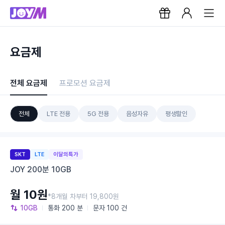
요금제
전체 요금제
프로모션 요금제
전체
LTE 전용
5G 전용
음성자유
평생할인
SKT
LTE
이달의특가
JOY 200분 10GB
월 10원
*8개월 차부터 19,800원
10GB
통화
200 분
문자
100 건