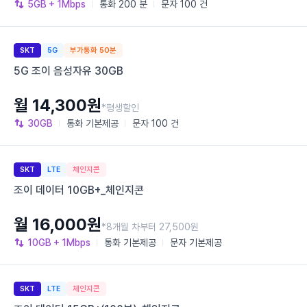
5GB
+ 1Mbps
통화
200 분
문자
100 건
SKT
5G
부가통화 50분
5G 조이 음성자유 30GB
월 14,300원
*평생할인
30GB
통화
기본제공
문자
100 건
SKT
LTE
체인지콘
조이 데이터 10GB+_체인지콘
월 16,000원
*8개월 차부터 27,500원
10GB
+ 1Mbps
통화
기본제공
문자
기본제공
SKT
LTE
체인지콘