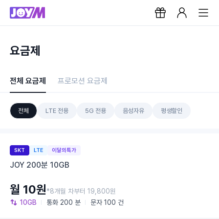
요금제
전체 요금제
프로모션 요금제
전체
LTE 전용
5G 전용
음성자유
평생할인
SKT
LTE
이달의특가
JOY 200분 10GB
월 10원
*8개월 차부터 19,800원
10GB
통화
200 분
문자
100 건