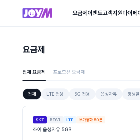
요금제
이벤트
고객지원
마이페
요금제
전체 요금제
프로모션 요금제
전체
LTE 전용
5G 전용
음성자유
평생할
SKT
BEST
LTE
부가통화 50분
조이 음성자유 5GB