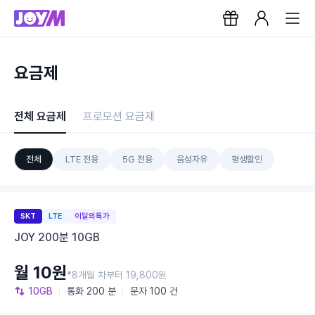
요금제
전체 요금제
프로모션 요금제
전체
LTE 전용
5G 전용
음성자유
평생할인
SKT
LTE
이달의특가
JOY 200분 10GB
월 10원
*8개월 차부터 19,800원
10GB
통화
200 분
문자
100 건