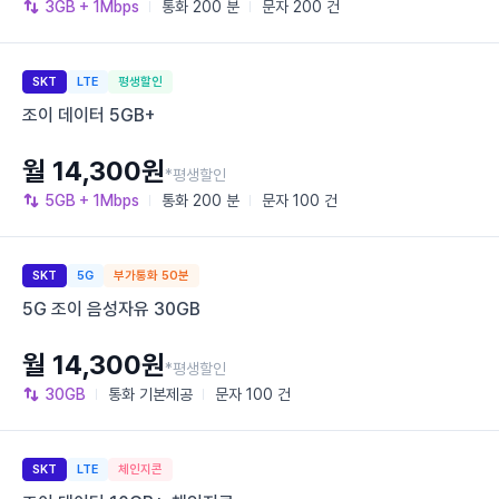
3GB
+ 1Mbps
통화
200 분
문자
200 건
SKT
LTE
평생할인
조이 데이터 5GB+
월 14,300원
*평생할인
5GB
+ 1Mbps
통화
200 분
문자
100 건
SKT
5G
부가통화 50분
5G 조이 음성자유 30GB
월 14,300원
*평생할인
30GB
통화
기본제공
문자
100 건
SKT
LTE
체인지콘