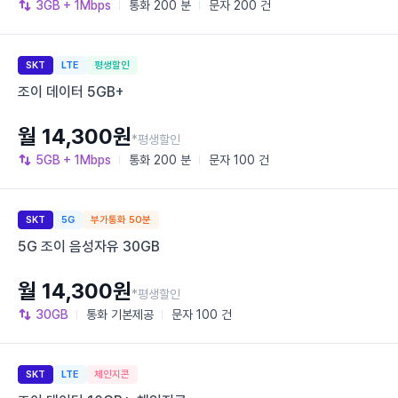
3GB
+ 1Mbps
통화
200 분
문자
200 건
SKT
LTE
평생할인
조이 데이터 5GB+
월 14,300원
*평생할인
5GB
+ 1Mbps
통화
200 분
문자
100 건
SKT
5G
부가통화 50분
5G 조이 음성자유 30GB
월 14,300원
*평생할인
30GB
통화
기본제공
문자
100 건
SKT
LTE
체인지콘