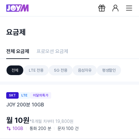
요금제
전체 요금제
프로모션 요금제
전체
LTE 전용
5G 전용
음성자유
평생할인
SKT
LTE
이달의특가
JOY 200분 10GB
월 10원
*8개월 차부터 19,800원
10GB
통화
200 분
문자
100 건