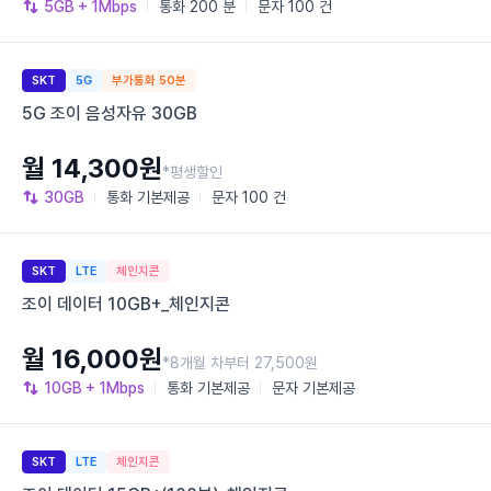
5GB
+ 1Mbps
통화
200 분
문자
100 건
SKT
5G
부가통화 50분
5G 조이 음성자유 30GB
월 14,300원
*평생할인
30GB
통화
기본제공
문자
100 건
SKT
LTE
체인지콘
조이 데이터 10GB+_체인지콘
월 16,000원
*8개월 차부터 27,500원
10GB
+ 1Mbps
통화
기본제공
문자
기본제공
SKT
LTE
체인지콘