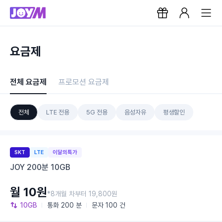
요금제
전체 요금제
프로모션 요금제
전체
LTE 전용
5G 전용
음성자유
평생할인
SKT
LTE
이달의특가
JOY 200분 10GB
월 10원
*8개월 차부터 19,800원
10GB
통화
200 분
문자
100 건