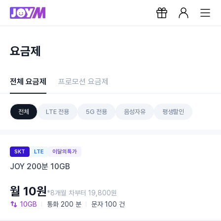
요금제
전체 요금제
프로모션 요금제
전체
LTE 전용
5G 전용
음성자유
평생할인
SKT
LTE
이달의특가
JOY 200분 10GB
월 10원
*8개월 차부터 19,800원
10GB
통화
200 분
문자
100 건