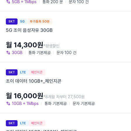
5GB
+ 1Mbps
통화
200 분
문자
100 건
SKT
5G
부가통화 50분
5G 조이 음성자유 30GB
월 14,300원
*평생할인
30GB
통화
기본제공
문자
100 건
SKT
LTE
체인지콘
조이 데이터 10GB+_체인지콘
월 16,000원
*8개월 차부터 27,500원
10GB
+ 1Mbps
통화
기본제공
문자
기본제공
SKT
LTE
체인지콘