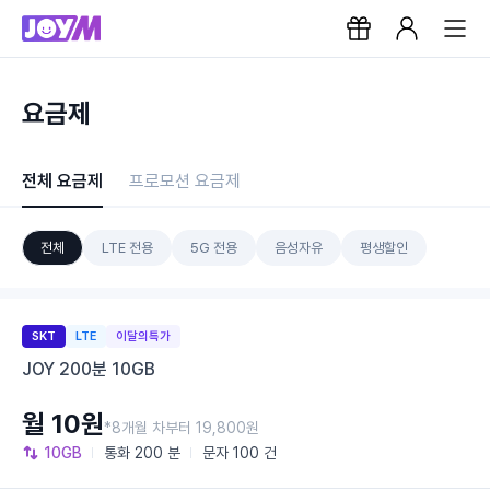
요금제
전체 요금제
프로모션 요금제
전체
LTE 전용
5G 전용
음성자유
평생할인
SKT
LTE
이달의특가
JOY 200분 10GB
월 10원
*8개월 차부터 19,800원
10GB
통화
200 분
문자
100 건