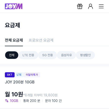
요금제
전체 요금제
프로모션 요금제
전체
LTE 전용
5G 전용
음성자유
평생할인
SKT
LTE
이달의특가
JOY 200분 10GB
월 10원
*8개월 차부터 19,800원
10GB
통화
200 분
문자
100 건