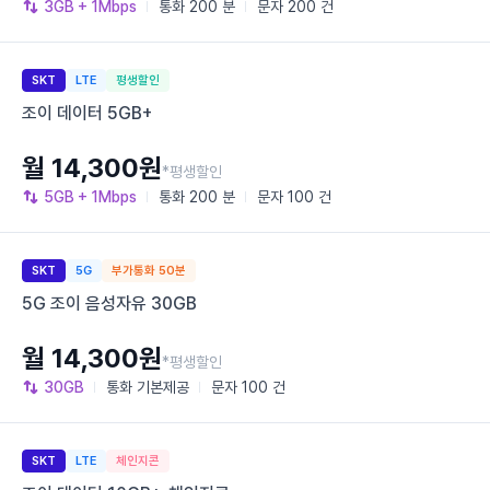
3GB
+ 1Mbps
통화
200 분
문자
200 건
SKT
LTE
평생할인
조이 데이터 5GB+
월 14,300원
*평생할인
5GB
+ 1Mbps
통화
200 분
문자
100 건
SKT
5G
부가통화 50분
5G 조이 음성자유 30GB
월 14,300원
*평생할인
30GB
통화
기본제공
문자
100 건
SKT
LTE
체인지콘