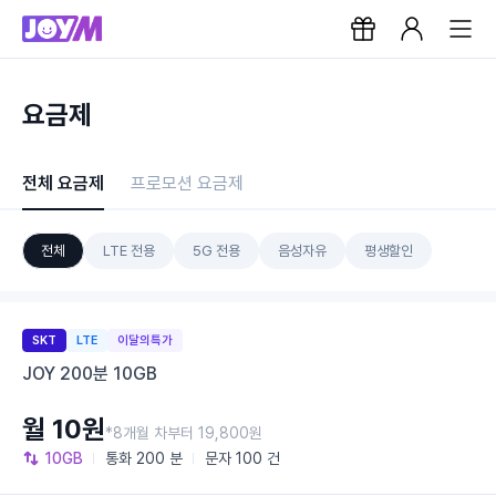
요금제
전체 요금제
프로모션 요금제
전체
LTE 전용
5G 전용
음성자유
평생할인
SKT
LTE
이달의특가
JOY 200분 10GB
월 10원
*8개월 차부터 19,800원
10GB
통화
200 분
문자
100 건