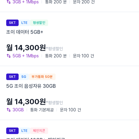
3GB
+ 1Mbps
통화
200 분
문자
200 건
SKT
LTE
평생할인
조이 데이터 5GB+
월 14,300원
*평생할인
5GB
+ 1Mbps
통화
200 분
문자
100 건
SKT
5G
부가통화 50분
5G 조이 음성자유 30GB
월 14,300원
*평생할인
30GB
통화
기본제공
문자
100 건
SKT
LTE
체인지콘