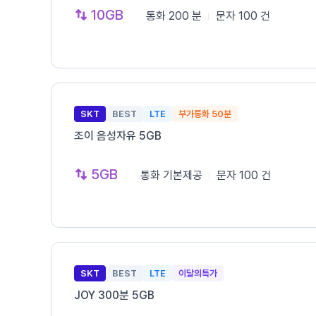
10GB
통화
200 분
문자
100 건
SKT
BEST
LTE
부가통화 50분
조이 음성자유 5GB
5GB
통화
기본제공
문자
100 건
SKT
BEST
LTE
이달의특가
JOY 300분 5GB