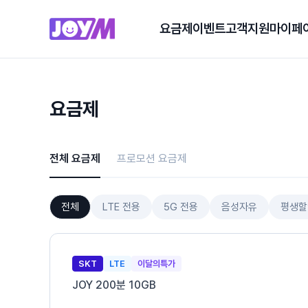
요금제
이벤트
고객지원
마이페
요금제
전체 요금제
프로모션 요금제
전체
LTE 전용
5G 전용
음성자유
평생할
SKT
LTE
이달의특가
JOY 200분 10GB