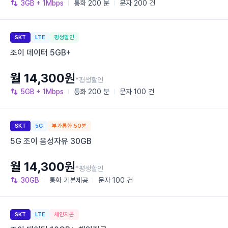
3GB
+ 1Mbps
통화
200 분
문자
200 건
SKT
LTE
평생할인
조이 데이터 5GB+
월 14,300원
*평생할인
5GB
+ 1Mbps
통화
200 분
문자
100 건
SKT
5G
부가통화 50분
5G 조이 음성자유 30GB
월 14,300원
*평생할인
30GB
통화
기본제공
문자
100 건
SKT
LTE
체인지콘