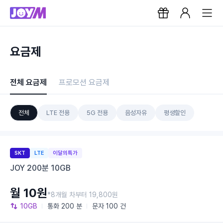
요금제
전체 요금제
프로모션 요금제
전체
LTE 전용
5G 전용
음성자유
평생할인
SKT
LTE
이달의특가
JOY 200분 10GB
월 10원
*8개월 차부터 19,800원
10GB
통화
200 분
문자
100 건