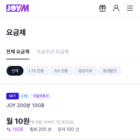
요금제
전체 요금제
프로모션 요금제
전체
LTE 전용
5G 전용
음성자유
평생할인
SKT
LTE
이달의특가
JOY 200분 10GB
월 10원
*8개월 차부터 19,800원
10GB
통화
200 분
문자
100 건