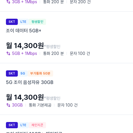
3GB
+ 1Mbps
통화
200 분
문자
200 건
SKT
LTE
평생할인
조이 데이터 5GB+
월 14,300원
*평생할인
5GB
+ 1Mbps
통화
200 분
문자
100 건
SKT
5G
부가통화 50분
5G 조이 음성자유 30GB
월 14,300원
*평생할인
30GB
통화
기본제공
문자
100 건
SKT
LTE
체인지콘