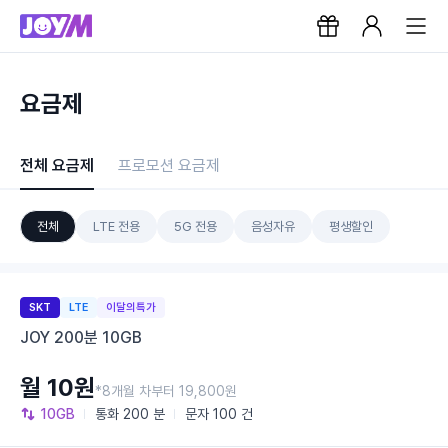
요금제
전체 요금제
프로모션 요금제
전체
LTE 전용
5G 전용
음성자유
평생할인
SKT
LTE
이달의특가
JOY 200분 10GB
월 10원
*8개월 차부터 19,800원
10GB
통화
200 분
문자
100 건