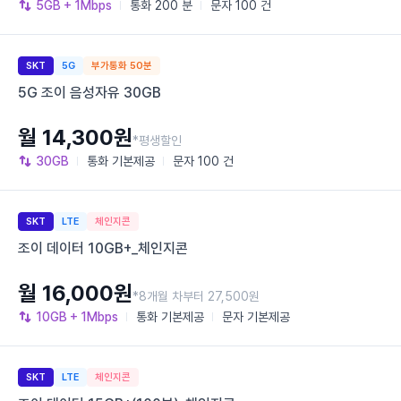
5GB
+ 1Mbps
통화
200 분
문자
100 건
SKT
5G
부가통화 50분
5G 조이 음성자유 30GB
월 14,300원
*평생할인
30GB
통화
기본제공
문자
100 건
SKT
LTE
체인지콘
조이 데이터 10GB+_체인지콘
월 16,000원
*8개월 차부터 27,500원
10GB
+ 1Mbps
통화
기본제공
문자
기본제공
SKT
LTE
체인지콘