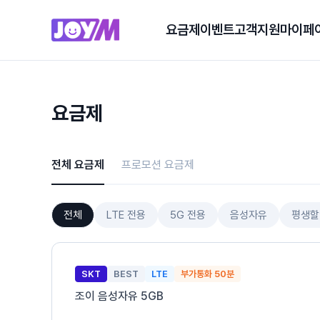
요금제
이벤트
고객지원
마이페
요금제
전체 요금제
프로모션 요금제
전체
LTE 전용
5G 전용
음성자유
평생할
SKT
BEST
LTE
부가통화 50분
조이 음성자유 5GB