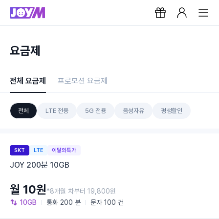
요금제
전체 요금제
프로모션 요금제
전체
LTE 전용
5G 전용
음성자유
평생할인
SKT
LTE
이달의특가
JOY 200분 10GB
월 10원
*8개월 차부터 19,800원
10GB
통화
200 분
문자
100 건