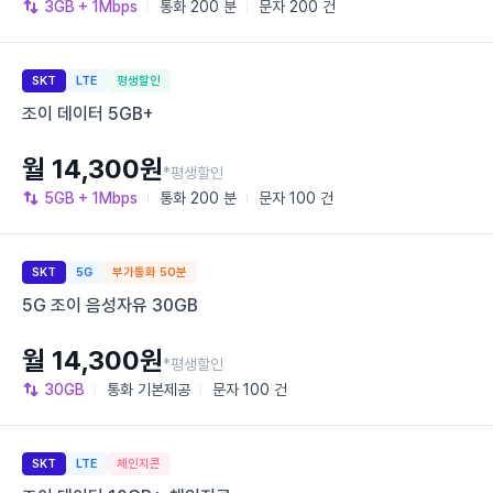
3GB
+ 1Mbps
통화
200 분
문자
200 건
SKT
LTE
평생할인
조이 데이터 5GB+
월 14,300원
*평생할인
5GB
+ 1Mbps
통화
200 분
문자
100 건
SKT
5G
부가통화 50분
5G 조이 음성자유 30GB
월 14,300원
*평생할인
30GB
통화
기본제공
문자
100 건
SKT
LTE
체인지콘