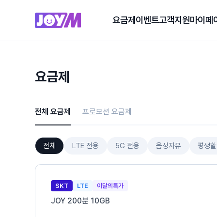
요금제
이벤트
고객지원
마이페
요금제
전체 요금제
프로모션 요금제
전체
LTE 전용
5G 전용
음성자유
평생할
SKT
LTE
이달의특가
JOY 200분 10GB