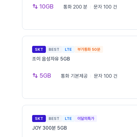
10GB
통화
200 분
문자
100 건
SKT
BEST
LTE
부가통화 50분
조이 음성자유 5GB
5GB
통화
기본제공
문자
100 건
SKT
BEST
LTE
이달의특가
JOY 300분 5GB