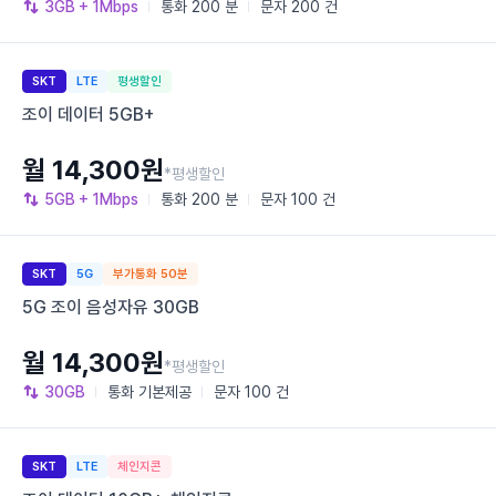
3GB
+ 1Mbps
통화
200 분
문자
200 건
SKT
LTE
평생할인
조이 데이터 5GB+
월 14,300원
*평생할인
5GB
+ 1Mbps
통화
200 분
문자
100 건
SKT
5G
부가통화 50분
5G 조이 음성자유 30GB
월 14,300원
*평생할인
30GB
통화
기본제공
문자
100 건
SKT
LTE
체인지콘