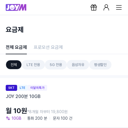
요금제
전체 요금제
프로모션 요금제
전체
LTE 전용
5G 전용
음성자유
평생할인
SKT
LTE
이달의특가
JOY 200분 10GB
월 10원
*8개월 차부터 19,800원
10GB
통화
200 분
문자
100 건