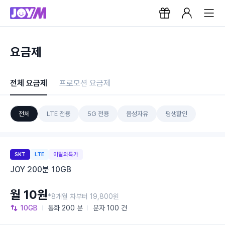
요금제
전체 요금제
프로모션 요금제
전체
LTE 전용
5G 전용
음성자유
평생할인
SKT
LTE
이달의특가
JOY 200분 10GB
월 10원
*8개월 차부터 19,800원
10GB
통화
200 분
문자
100 건