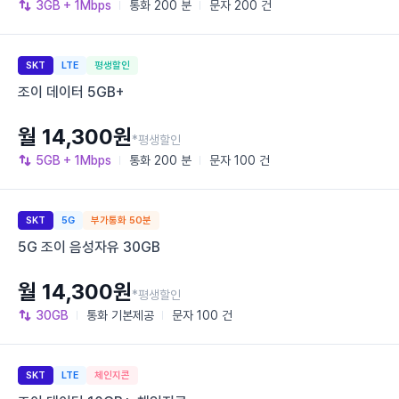
3GB
+ 1Mbps
통화
200 분
문자
200 건
SKT
LTE
평생할인
조이 데이터 5GB+
월 14,300원
*평생할인
5GB
+ 1Mbps
통화
200 분
문자
100 건
SKT
5G
부가통화 50분
5G 조이 음성자유 30GB
월 14,300원
*평생할인
30GB
통화
기본제공
문자
100 건
SKT
LTE
체인지콘