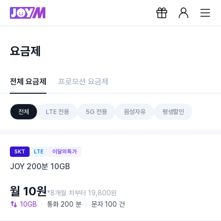
요금제
전체 요금제
프로모션 요금제
전체
LTE 전용
5G 전용
음성자유
평생할인
SKT
LTE
이달의특가
JOY 200분 10GB
월 10원
*8개월 차부터 19,800원
10GB
통화
200 분
문자
100 건