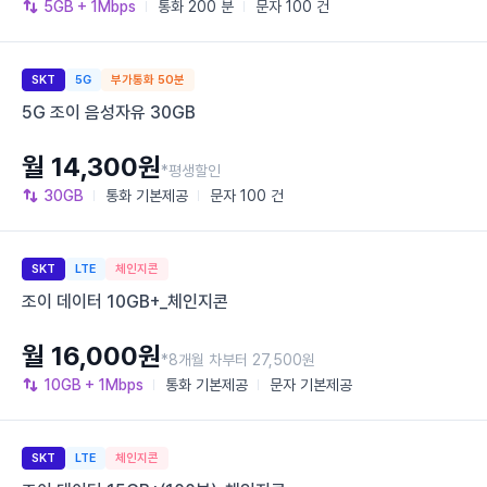
5GB
+ 1Mbps
통화
200 분
문자
100 건
SKT
5G
부가통화 50분
5G 조이 음성자유 30GB
월 14,300원
*평생할인
30GB
통화
기본제공
문자
100 건
SKT
LTE
체인지콘
조이 데이터 10GB+_체인지콘
월 16,000원
*8개월 차부터 27,500원
10GB
+ 1Mbps
통화
기본제공
문자
기본제공
SKT
LTE
체인지콘