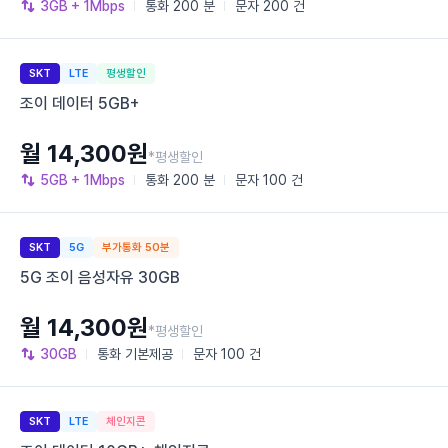
3GB
+ 1Mbps
통화
200 분
문자
200 건
SKT
LTE
평생할인
조이 데이터 5GB+
월 14,300원
*평생할인
5GB
+ 1Mbps
통화
200 분
문자
100 건
SKT
5G
부가통화 50분
5G 조이 음성자유 30GB
월 14,300원
*평생할인
30GB
통화
기본제공
문자
100 건
SKT
LTE
체인지콘