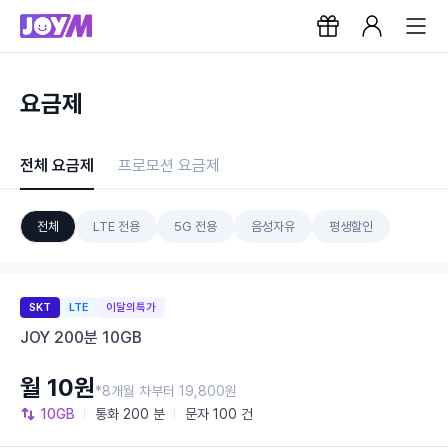
요금제
전체 요금제
프로모션 요금제
전체
LTE 전용
5G 전용
음성자유
평생할인
SKT
LTE
이달의특가
JOY 200분 10GB
월 10원
*8개월 차부터 19,800원
10GB
통화
200 분
문자
100 건