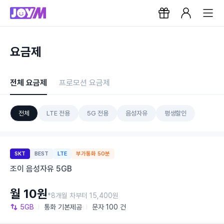
요금제
전체 요금제
프로모션 요금제
전체
LTE 전용
5G 전용
음성자유
평생할인
SKT
BEST
LTE
부가통화 50분
조이 음성자유 5GB
월 10원
*8개월 차부터 15,400원
5GB
통화
기본제공
문자
100 건