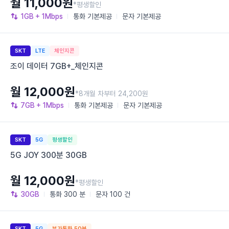
월 11,000원
*평생할인
1GB
+ 1Mbps
통화
기본제공
문자
기본제공
SKT
LTE
체인지콘
조이 데이터 7GB+_체인지콘
월 12,000원
*8개월 차부터 24,200원
7GB
+ 1Mbps
통화
기본제공
문자
기본제공
SKT
5G
평생할인
5G JOY 300분 30GB
월 12,000원
*평생할인
30GB
통화
300 분
문자
100 건
SKT
5G
부가통화 50분