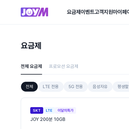
요금제
이벤트
고객지원
마이페
요금제
전체 요금제
프로모션 요금제
전체
LTE 전용
5G 전용
음성자유
평생할
SKT
LTE
이달의특가
JOY 200분 10GB