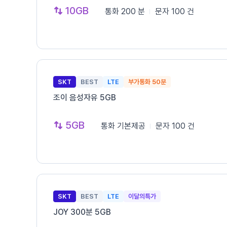
10GB
통화
200 분
문자
100 건
SKT
BEST
LTE
부가통화 50분
조이 음성자유 5GB
5GB
통화
기본제공
문자
100 건
SKT
BEST
LTE
이달의특가
JOY 300분 5GB