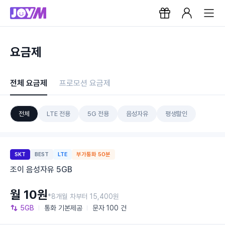
요금제
전체 요금제
프로모션 요금제
전체
LTE 전용
5G 전용
음성자유
평생할인
SKT
BEST
LTE
부가통화 50분
조이 음성자유 5GB
월 10원
*8개월 차부터 15,400원
5GB
통화
기본제공
문자
100 건