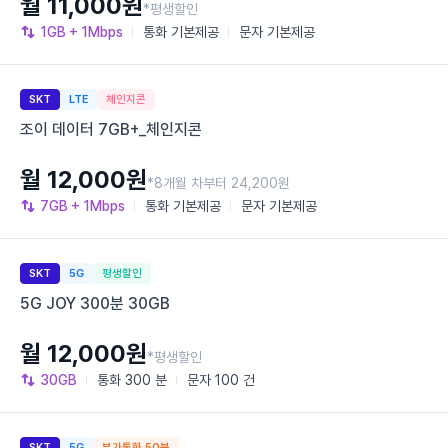
월 11,000원
*평생할인
1GB
+ 1Mbps
통화
기본제공
문자
기본제공
SKT
LTE
체인지콘
조이 데이터 7GB+_체인지콘
월 12,000원
*8개월 차부터 24,200원
7GB
+ 1Mbps
통화
기본제공
문자
기본제공
SKT
5G
평생할인
5G JOY 300분 30GB
월 12,000원
*평생할인
30GB
통화
300 분
문자
100 건
SKT
5G
부가통화 50분