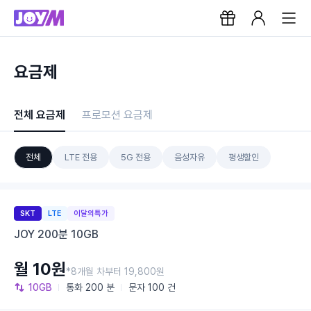
요금제
전체 요금제
프로모션 요금제
전체
LTE 전용
5G 전용
음성자유
평생할인
SKT
LTE
이달의특가
JOY 200분 10GB
월 10원
*8개월 차부터 19,800원
10GB
통화
200 분
문자
100 건