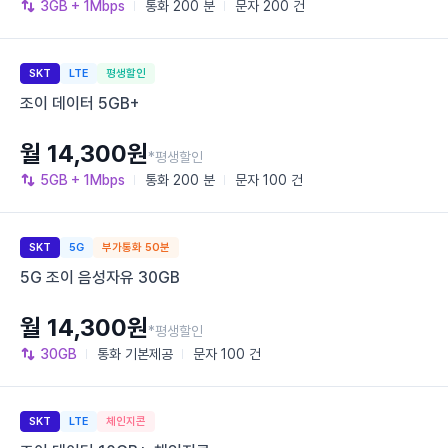
3GB
+ 1Mbps
통화
200 분
문자
200 건
SKT
LTE
평생할인
조이 데이터 5GB+
월 14,300원
*평생할인
5GB
+ 1Mbps
통화
200 분
문자
100 건
SKT
5G
부가통화 50분
5G 조이 음성자유 30GB
월 14,300원
*평생할인
30GB
통화
기본제공
문자
100 건
SKT
LTE
체인지콘