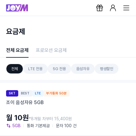
요금제
전체 요금제
프로모션 요금제
전체
LTE 전용
5G 전용
음성자유
평생할인
SKT
BEST
LTE
부가통화 50분
조이 음성자유 5GB
월 10원
*8개월 차부터 15,400원
5GB
통화
기본제공
문자
100 건