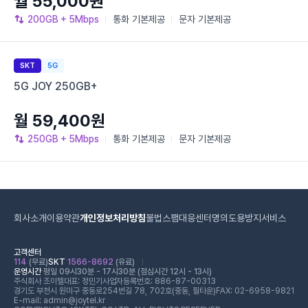
월 55,000원
200GB
+ 5Mbps
통화
기본제공
문자
기본제공
SKT
5G
5G JOY 250GB+
월 59,400원
250GB
+ 5Mbps
통화
기본제공
문자
기본제공
회사소개
이용약관
개인정보처리방침
불법스팸대응센터
명의도용방지서비스
고객센터
114
(무료)
SKT
1566-8692
(유료)
운영시간
평일 09시30분 - 17시30분 (점심시간 12시 - 13시)
주식회사 조이텔
대표: 정민기
사업자등록번호: 886-87-00313
경기도 부천시 원미구 중동로254번길 78, 702호(중동, 필타운)
FAX: 02-6958-9821
E-mail: admin@joytel.kr