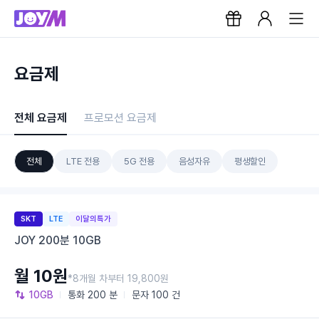
요금제
전체 요금제
프로모션 요금제
전체
LTE 전용
5G 전용
음성자유
평생할인
SKT
LTE
이달의특가
JOY 200분 10GB
월 10원
*8개월 차부터 19,800원
10GB
통화
200 분
문자
100 건