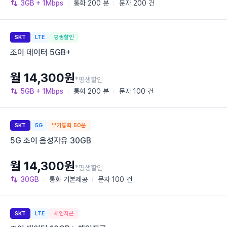
3GB
+ 1Mbps
통화
200 분
문자
200 건
SKT
LTE
평생할인
조이 데이터 5GB+
월 14,300원
*평생할인
5GB
+ 1Mbps
통화
200 분
문자
100 건
SKT
5G
부가통화 50분
5G 조이 음성자유 30GB
월 14,300원
*평생할인
30GB
통화
기본제공
문자
100 건
SKT
LTE
체인지콘