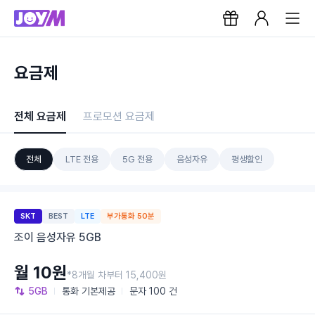
요금제
전체 요금제
프로모션 요금제
전체
LTE 전용
5G 전용
음성자유
평생할인
SKT
BEST
LTE
부가통화 50분
조이 음성자유 5GB
월 10원
*8개월 차부터 15,400원
5GB
통화
기본제공
문자
100 건