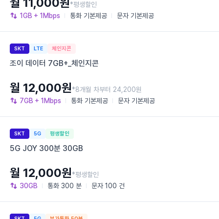
월 11,000원
*평생할인
1GB
+ 1Mbps
통화
기본제공
문자
기본제공
SKT
LTE
체인지콘
조이 데이터 7GB+_체인지콘
월 12,000원
*8개월 차부터 24,200원
7GB
+ 1Mbps
통화
기본제공
문자
기본제공
SKT
5G
평생할인
5G JOY 300분 30GB
월 12,000원
*평생할인
30GB
통화
300 분
문자
100 건
SKT
5G
부가통화 50분