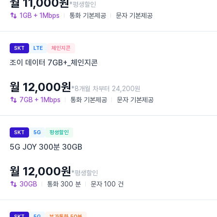
월 11,000원
*평생할인
1GB
+ 1Mbps
통화
기본제공
문자
기본제공
SKT
LTE
체인지콘
조이 데이터 7GB+_체인지콘
월 12,000원
*8개월 차부터 24,200원
7GB
+ 1Mbps
통화
기본제공
문자
기본제공
SKT
5G
평생할인
5G JOY 300분 30GB
월 12,000원
*평생할인
30GB
통화
300 분
문자
100 건
SKT
5G
부가통화 50분