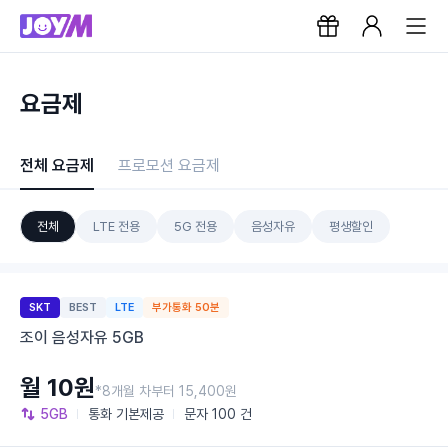
요금제
전체 요금제
프로모션 요금제
전체
LTE 전용
5G 전용
음성자유
평생할인
SKT
BEST
LTE
부가통화 50분
조이 음성자유 5GB
월 10원
*8개월 차부터 15,400원
5GB
통화
기본제공
문자
100 건