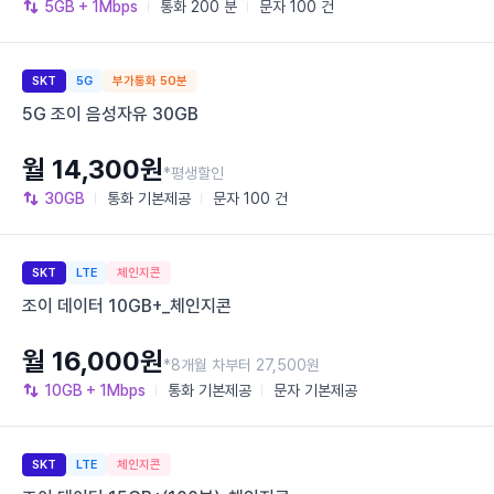
5GB
+ 1Mbps
통화
200 분
문자
100 건
SKT
5G
부가통화 50분
5G 조이 음성자유 30GB
월 14,300원
*평생할인
30GB
통화
기본제공
문자
100 건
SKT
LTE
체인지콘
조이 데이터 10GB+_체인지콘
월 16,000원
*8개월 차부터 27,500원
10GB
+ 1Mbps
통화
기본제공
문자
기본제공
SKT
LTE
체인지콘