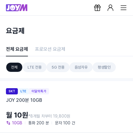
요금제
전체 요금제
프로모션 요금제
전체
LTE 전용
5G 전용
음성자유
평생할인
SKT
LTE
이달의특가
JOY 200분 10GB
월 10원
*8개월 차부터 19,800원
10GB
통화
200 분
문자
100 건