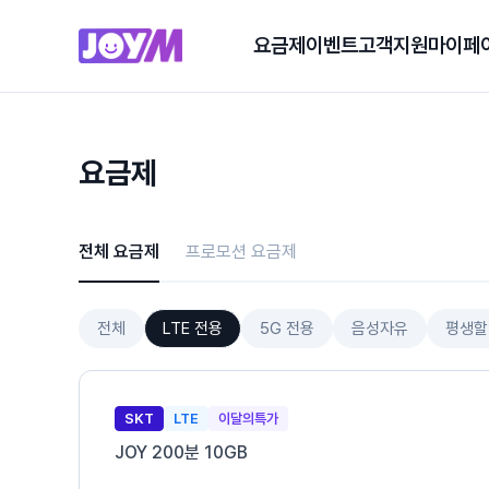
요금제
이벤트
고객지원
마이페
요금제
전체 요금제
프로모션 요금제
전체
LTE 전용
5G 전용
음성자유
평생할
SKT
LTE
이달의특가
JOY 200분 10GB