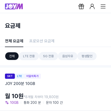
요금제
전체 요금제
프로모션 요금제
전체
LTE 전용
5G 전용
음성자유
평생할인
SKT
LTE
이달의특가
JOY 200분 10GB
월 10원
*8개월 차부터 19,800원
10GB
통화
200 분
문자
100 건