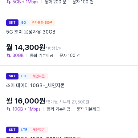
5GB
+ 1Mbps
통화
200 분
문자
100 건
SKT
5G
부가통화 50분
5G 조이 음성자유 30GB
월 14,300원
*평생할인
30GB
통화
기본제공
문자
100 건
SKT
LTE
체인지콘
조이 데이터 10GB+_체인지콘
월 16,000원
*8개월 차부터 27,500원
10GB
+ 1Mbps
통화
기본제공
문자
기본제공
SKT
LTE
체인지콘