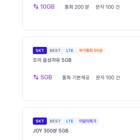
10GB
통화
200 분
문자
100 건
SKT
BEST
LTE
부가통화 50분
조이 음성자유 5GB
5GB
통화
기본제공
문자
100 건
SKT
BEST
LTE
이달의특가
JOY 300분 5GB