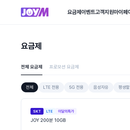
요금제
이벤트
고객지원
마이페
요금제
전체 요금제
프로모션 요금제
전체
LTE 전용
5G 전용
음성자유
평생할
SKT
LTE
이달의특가
JOY 200분 10GB