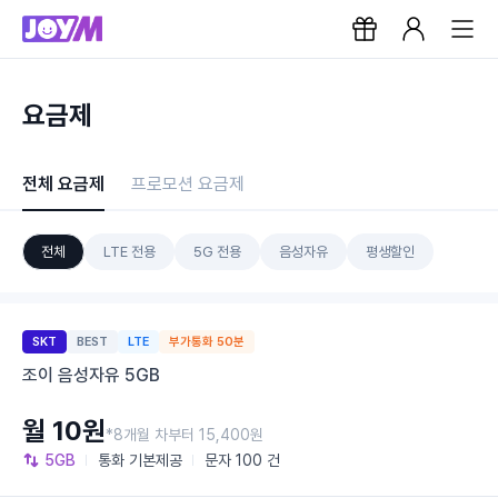
요금제
전체 요금제
프로모션 요금제
전체
LTE 전용
5G 전용
음성자유
평생할인
SKT
BEST
LTE
부가통화 50분
조이 음성자유 5GB
월 10원
*8개월 차부터 15,400원
5GB
통화
기본제공
문자
100 건