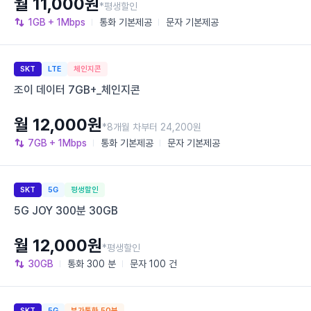
월 11,000원
*평생할인
1GB
+ 1Mbps
통화
기본제공
문자
기본제공
SKT
LTE
체인지콘
조이 데이터 7GB+_체인지콘
월 12,000원
*8개월 차부터 24,200원
7GB
+ 1Mbps
통화
기본제공
문자
기본제공
SKT
5G
평생할인
5G JOY 300분 30GB
월 12,000원
*평생할인
30GB
통화
300 분
문자
100 건
SKT
5G
부가통화 50분