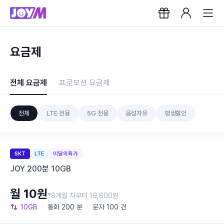
요금제
전체 요금제
프로모션 요금제
전체
LTE 전용
5G 전용
음성자유
평생할인
SKT
LTE
이달의특가
JOY 200분 10GB
월 10원
*8개월 차부터 19,800원
10GB
통화
200 분
문자
100 건