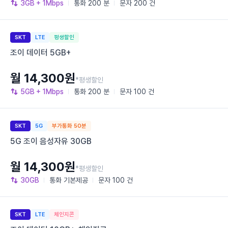
3GB
+ 1Mbps
통화
200 분
문자
200 건
SKT
LTE
평생할인
조이 데이터 5GB+
월 14,300원
*평생할인
5GB
+ 1Mbps
통화
200 분
문자
100 건
SKT
5G
부가통화 50분
5G 조이 음성자유 30GB
월 14,300원
*평생할인
30GB
통화
기본제공
문자
100 건
SKT
LTE
체인지콘