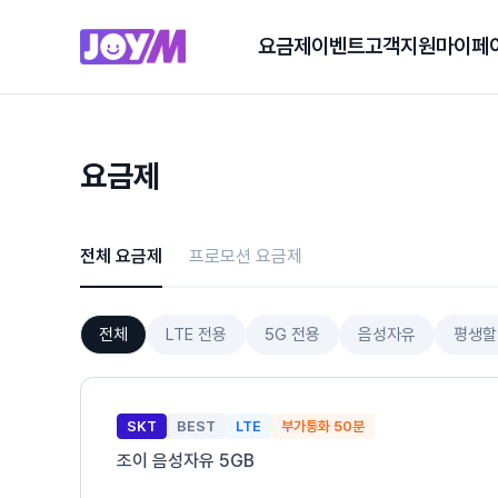
요금제
이벤트
고객지원
마이페
요금제
전체 요금제
프로모션 요금제
전체
LTE 전용
5G 전용
음성자유
평생할
SKT
BEST
LTE
부가통화 50분
조이 음성자유 5GB