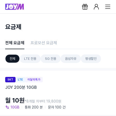
요금제
전체 요금제
프로모션 요금제
전체
LTE 전용
5G 전용
음성자유
평생할인
SKT
LTE
이달의특가
JOY 200분 10GB
월 10원
*8개월 차부터 19,800원
10GB
통화
200 분
문자
100 건