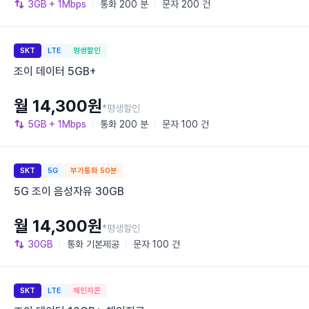
3GB
+ 1Mbps
통화
200 분
문자
200 건
SKT
LTE
평생할인
조이 데이터 5GB+
월 14,300원
*평생할인
5GB
+ 1Mbps
통화
200 분
문자
100 건
SKT
5G
부가통화 50분
5G 조이 음성자유 30GB
월 14,300원
*평생할인
30GB
통화
기본제공
문자
100 건
SKT
LTE
체인지콘