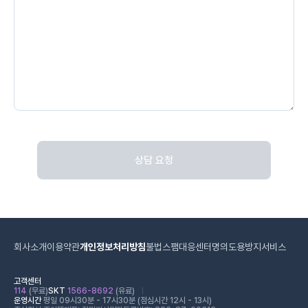
상담 요청
회사소개
이용약관
개인정보처리방침
불법스팸대응센터
명의도용방지서비스
고객센터
114
(무료)
SKT
1566-8692
(유료)
운영시간
평일 09시30분 - 17시30분 (점심시간 12시 - 13시)