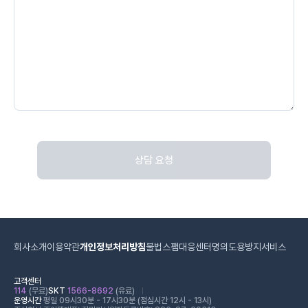
상담 요청
회사소개
이용약관
개인정보처리방침
불법스팸대응센터
명의도용방지서비스
고객센터
114
(무료)
SKT
1566-8692
(유료)
운영시간
평일 09시30분 - 17시30분 (점심시간 12시 - 13시)